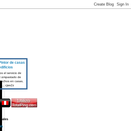
intor de casas
edificios
s el servicio de
y empastado de
 techos en casas,
a... cjwx2z
nales
wn