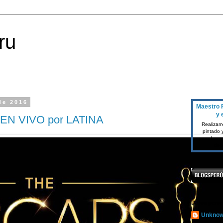
ru
de 2016
Maestro P
y 
 EN VIVO por LATINA
Realizamo
pintado 
paredes o
dep
Datos perso
Unkno