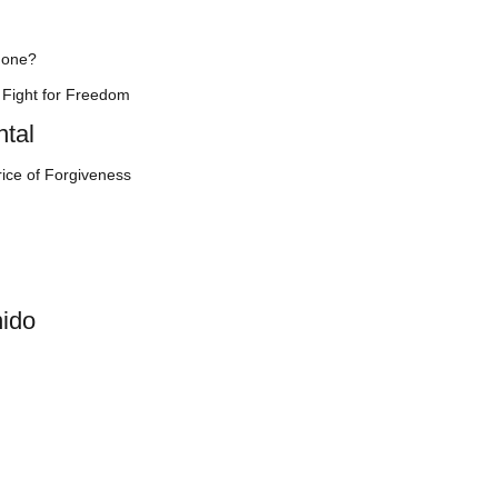
mone?
s Fight for Freedom
tal
Price of Forgiveness
nido