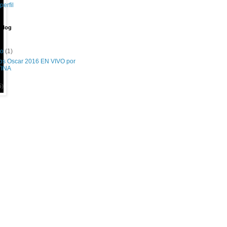
perfil
 blog
ro
(1)
os Oscar 2016 EN VIVO por
TINA
5)