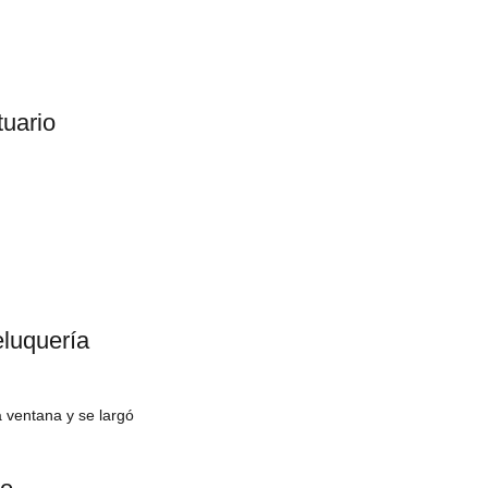
uario
eluquería
a ventana y se largó