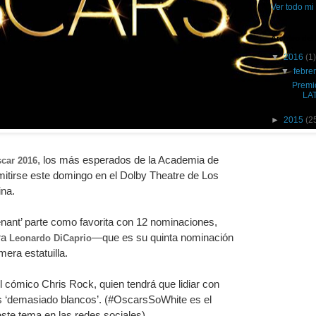
Ver todo mi 
Archivo del
▼
2016
(1)
▼
febre
Premi
LA
►
2015
(2
, los más esperados de la Academia de
car 2016
itirse este domingo en el Dolby Theatre de Los
ina.
nant’ parte como favorita con 12 nominaciones,
ara
—que es su quinta nominación
Leonardo DiCaprio
mera estatuilla.
l cómico Chris Rock, quien tendrá que lidiar con
s ‘demasiado blancos’. (#OscarsSoWhite es el
este tema en las redes sociales).